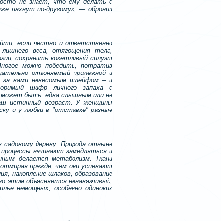
росто не знает, что ему делать с
аже пахнут по-другому», — обронил
ойти, если честно и ответственно
 лишнего веса, отягощения тела,
ргии, сохранить кокетливый силуэт
Многое можно победить, потратив
тщательно отгоняемый прилежной и
ь за вами невесомым шлейфом – и
торимый шифр личного запаха с
но может быть едва слышным или не
аш истинный возраст. У женщины
уску и у любви в "отставке" разные
 садовому дереву. Природа отныне
е процессы начинают замедляться и
енным делается метаболизм. Ткани
отмирая прежде, чем они успевают
я, накопление шлаков, образование
но этим объясняется ненавязчивый,
илье немощных, особенно одиноких
.