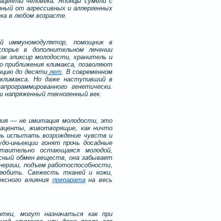
аценты человека. Японцы сумели с
ный от агрессивных и аллергенных
ка в любом возрасте.
й иммуномодулятор, помощник в
спорье в дополнительном лечении
ак эликсир молодости, хранитель и
до приближения климакса, позволяют
нцию до десяти
лет
. В современном
о климакса. Но даже наступивший в
апрограммированного генетически.
 напряженный техногенный век.
пия — не имитация молодости, это
лаценты, животворящие, как ничто
ать испытать возрождение чувств и
удо-иньекции гонят прочь досадные
ствительно остающаяся молодой,
сный обмен веществ, она забывает
нергии, подъем работоспособности,
любить. Свежесть тканей и кожи,
ексного влияния
препарата
на весь
нтки, могут назначаться как при