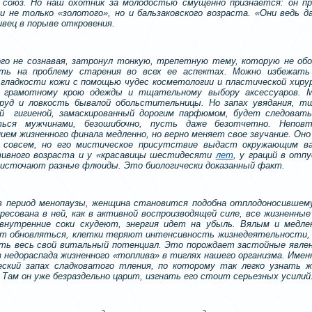
 союз. Но наш охотник за молодостью смущенно признается: он п
 не только «золотого», но и бальзаковского возраста. «Они ведь д
вец в порыве откровения.
ого не сознавая, затронул тонкую, трепетную тему, которую не об
ть на проблему старения во всех ее аспектах. Можно избежать
гладкости кожи с помощью чудес косметологии и пластической хиру
я грамотному крою одежды и тщательному выбору аксессуаров. 
труд и ловкость бывалой обольстительницы. Но запах увядания, 
й гигиеной, замаскированный дорогим парфюмом, будет следоват
ься мужчинами, безошибочно, пусть даже безотчетно. Непов
ием жизненного финала медленно, но верно меняет свое звучание. О
совсем, но его мистическое присутствие выдаст окружающим в
тивного возраста и у «красавицы шестидесяти
лет
, у граций в отп
 источают разные флюиды. Это биологически доказанный факт.
в период менопаузы, женщина становится подобна отплодоносившему
ресована в ней, как в активной воспроизводящей силе, все жизненны
 внутренние соки скудеют, энергия идет на убыль. Вялым и медл
т обновляться, клетки теряют интенсивность жизнедеятельности, 
ть весь свой витальный потенциал. Это порождает застойные явлени
 недораспада жизненного «топлива» в тиглях нашего организма. Имен
еский запах сладковатого тления, по которому так легко узнать ж
 Там он уже безраздельно царит, изгнать его стоит серьезных усилий