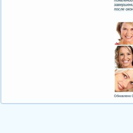
появлени
завершени
после око
Обновлено 0