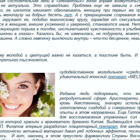
ная состоятельная леди в «элегантных» годах вправе возмутитьс
 не актуальна. Это справедливо. Проблема еще не заявила о себ
мо, ее шепоток начинает обволакивать женщину при первых же пр
ь менопаузу на добрых десять
лет
. А с прекращением созревания 
 окружает ее, подобно магическому кругу, ограждая от сексуаль
се в женщине, внешне ухоженной и уверенной, становится иным. Нет
олнующего порыва в походке, инстинктивной чувственности в улыбке 
ночки в глазах». Казалось бы, не изменилась, не подурнела, может
рашена. А словно лампочку выключили внутри – что-то бесценное, нев
му молодой и цветущей важно не казаться, а поистине быть. И
 третьего тысячелетия,
чудодейственное молодильное «сред
удивительный японский
препарат
«MEL
Издавна люди подозревали, что ж
репродуктивной сфере. Аристократки
кровь девственниц, знахарки испол
изготовлении снадобий и совершении п
опыты в этом направлении. Еще Гиппок
для восстановления утраченных сил 
из которой хранили и врачеватели древнего Китая. Выдающийся сов
.П. Филатов впервые разработал плацентарный
препарат
для введе
ологически активный материал давал ряд побочных эффектов, поско
лось. И вот, наконец, в этом преуспели фармакологи Страны Восх