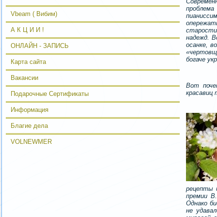
Современ
проблема
Vbeam ( Вибим)
пианисси
опережат
А К Ц И И !
старости
надежд. В
осанке, в
ОНЛАЙН - ЗАПИСЬ
«чертовщи
богаче ук
Карта сайта
Вакансии
Вот поче
красавиц
Подарочные Сертификаты
Информация
Благие дела
VOLNEWMER
рецепты 
премии В
Однако би
не удава