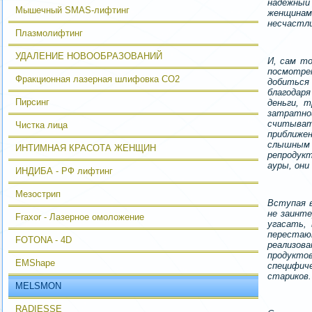
надежный
Мышечный SMAS-лифтинг
женщинами
несчастли
Плазмолифтинг
УДАЛЕНИЕ НОВООБРАЗОВАНИЙ
И, сам т
посмотре
Фракционная лазерная шлифовка CO2
добиться 
благодар
Пирсинг
деньги, 
затратно
считыват
Чистка лица
приближен
слышным 
ИНТИМНАЯ КРАСОТА ЖЕНЩИН
репродук
ауры, они
ИНДИБА - РФ лифтинг
Мезострип
Вступая 
не заинте
Fraxor - Лазерное омоложение
угасать,
перестаю
FOTONA - 4D
реализова
продуктов
EMShape
специфич
стариков.
MELSMON
RADIESSE