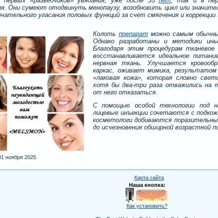
и первых «разведчиков» увядания, уже после 35
лет
, так и в пер
я. Они сумеют отодвинуть менопаузу, возобновить цикл или значите
нчательного угасания половых функций за счет смягчения и коррекции
Колоть
препарат
можно самым обычны
Однако разработаны и методики инье
Благодаря этим процедурам тканевое 
восстанавливается идеальное питани
нервная ткань. Улучшается кровооб
каркас, оживает мимика, результато
«лаковая кожа», которая словно све
хотя бы два-три раза отважились на т
от него отказаться.
С помощью особой технологии под н
лицевые инъекции сочетаются с подко
косметологи добиваются поразительны
до исчезновения обширной возрастной п
1 ноября 2025
Карта сайта
Наша кнопка:
Как установить?