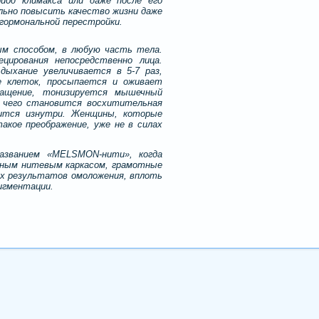
иод климакса или даже после его
льно повысить качество жизни даже
 гормональной перестройки.
м способом, в любую часть тела.
цирования непосредственно лица.
дыхание увеличивается в 5-7 раз,
е клеток, просыпается и оживает
ращение, тонизируется мышечный
м чего становится восхитительная
тится изнутри. Женщины, которые
акое преображение, уже не в силах
азванием «MELSMON-нити», когда
жным нитевым каркасом, грамотные
х результатов омоложения, вплоть
игментации.