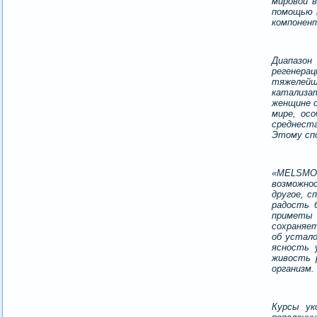
мировой 
помощью 
компонент
Диапазон
регенера
тяжелейши
катализат
женщине 
мире, ос
среднест
Этому спо
«MELSMON
возможно
другое, 
радость 
приметы 
сохраняе
об устало
ясность 
живость 
организм.
Курсы ук