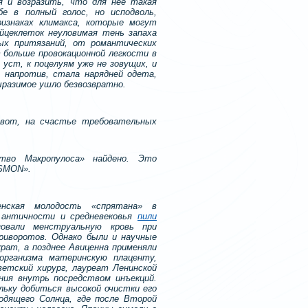
я и возразить, что для нее такая
е в полный голос, но исподволь,
изнаках климакса, которые могут
яйцеклеток неуловимая тень запаха
ных притязаний, от романтических
 больше провокационной легкости в
уст, к поцелуям уже не зовущих, и
, напротив, стала нарядней одета,
ыразимое ушло безвозвратно.
 вот, на счастье требовательных
ство Макропулоса» найдено. Это
SMON».
енская молодость «спрятана» в
 античности и средневековья
пили
ьзовали менструальную кровь при
риворотов. Однако были и научные
рат, а позднее Авиценна применяли
организма материнскую плаценту,
етский хирург, лауреат Ленинской
ния внутрь посредством инъекций.
льку добиться высокой очистки его
одящего Солнца, где после Второй