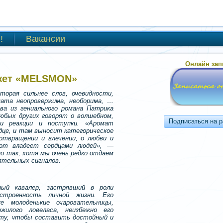
!
Вакансии
Онлайн зап
жет «MELSMON»
торая сильнее слов, очевидности,
мата неопровержима, необорима, …
ва из гениального романа Патрика
юбых других говорят о волшебном,
ши реакции и поступки. «Аромат
рдце, и там выносит категорическое
отвращении и влечении, о любви и
тот владеет сердцами людей», —
о так, хотя мы очень редко отдаем
ятельных сигналов.
ный кавалер, застрявший в роли
строенность личной жизни. Его
е молоденькие очаровательницы,
жилого ловеласа, неизбежно его
сту, чтобы составить достойный и