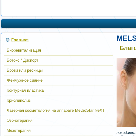
MEL
Главная
Благ
Биоревитализация
Ботокс / Диспорт
Брови или ресницы
Жемчужное сияние
Контурная пластика
Криолиполиз
Лазерная косметология на аппарате MeDioStar NeXT
Озонотерапия
Мезотерапия
покидают