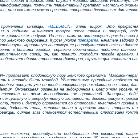
войны создан и эффективно служит мировой медицине Институт пл
нанофильтрации получить плацентарный препарат настолько очищен
ов, что его смело можно признать совершенно безопасным для челове
 применения инъекций
«MELSMON»
очень широк. Это прекрасны
ции и подъеме жизненного тонуса после травм и операций, под
х хронических недугов. Но нас с вами он интересует прежде всего к
ор женского очарования. Курсы уколов
препарата
, начатые задолго 
отодвинуть «финишную ленточку» ее репродуктивного века на диста
обенно в больших городах, серьезно обозначилась проблема раннег
атистические сроки, он, как правило, приходит прежде времени, з
собствует обилие стрессовых факторов, окружающих человека в наш
» продлевает плодоносную пору женского организма. Мэлсмон-тера
сть и вправду быть молодой. Удивительные природные свойства п
способны вернуть уже не юной современнице покидающие ее силы, д
бытия. Омолаживая организм на эндокринном и клеточном уровне, ч
возраста во всем многообразии их проявлений. Женщина, дей
т сексуальную и репродуктивную активность, демонстрирует прекра
сти, легко и быстро справляется со стрессами, чувствует прилив э
ума, бодрость тела, желание полно и красочно жить, творить и 
реакций, сияние глаз становятся естественным следствием компл
олов мэлсмона, индивидуально подобранные для конкретной пацие