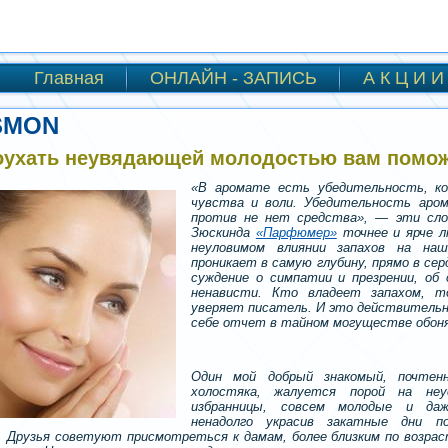
Главная
ОНЛАЙН - ЗАПИСЬ
А К Ц И И 
SMON
оухать неувядающей молодостью вам помо
«В аромате есть убедительность, ко
чувства и воли. Убедительность аро
против не нет средства», — эти сло
Зюскинда
«Парфюмер»
точнее и ярче л
неуловимом влиянии запахов на на
проникает в самую глубину, прямо в се
суждение о симпатии и презрении, об 
ненависти. Кто владеет запахом, 
уверяет писатель. И это действительн
себе отчет в тайном могуществе обон
Один мой добрый знакомый, почтен
холостяка, жалуется порой на неу
избранницы, совсем молодые и даж
ненадолго украсив закатные дни по
. Друзья советуют присмотреться к дамам, более близким по возра