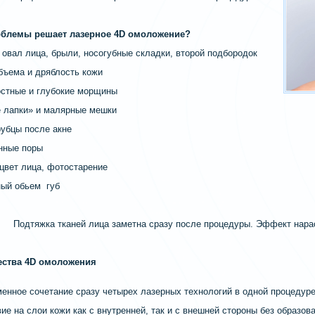
облемы решает лазерное 4D омоложение?
й овал лица, брыли, носогубные складки, второй подбородок
объема и дряблость кожи
остные и глубокие морщины
е лапки» и малярные мешки
рубцы после акне
нные поры
 цвет лица, фотостарение
ный обьем губ
Подтяжка тканей лица заметна сразу после
процедуры. Эффект нарас
ства 4D омоложения
менное сочетание сразу четырех лазерных технологий в одной процедур
вие на слои кожи как с внутренней, так и с внешней стороны без образов