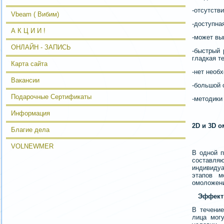
-отсутств
Vbeam ( Вибим)
-доступна
А К Ц И И !
-может вы
ОНЛАЙН - ЗАПИСЬ
-быстрый 
гладкая т
Карта сайта
-нет необ
Вакансии
-большой 
Подарочные Сертификаты
-методики
Информация
2D и 3D 
Благие дела
VOLNEWMER
В одн
ой 
составл
индивиду
этапов 
омоложен
Эффект
В течение
лица мог