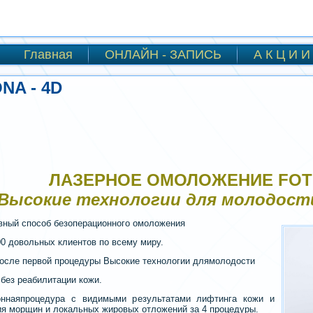
Главная
ОНЛАЙН - ЗАПИСЬ
А К Ц И И 
NA - 4D
ЛАЗЕРНОЕ ОМОЛОЖЕНИЕ FOT
Высокие технологии для молодост
ный способ безоперационного
омоложения
00 довольных клиентов по всему миру.
осле первой процедуры Высокие технологии длямолодости
, без реабилитации кожи.
оннаяпроцедура с видимыми результатами лифтинга кожи и
я морщин и локальных жировых отложений за 4 процедуры.