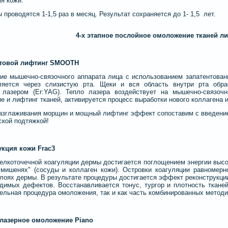
ия кожи.
 проводятся 1-1,5 раз в месяц. Результат сохраняется до 1- 1,5 лет.
4
-х этапное послойное омоложение тканей ли
товой лифтинг SMOOTH
е мышечно-связочного аппарата лица с использованием запатентованно
ляется через слизистую рта. Щеки и вся область внутри рта обр
 лазером (Er:YAG). Тепло лазера воздействует на мышечно-связоч
е и лифтинг тканей, активируется процесс выработки нового коллагена и
зглаживания морщин и мощный лифтинг эффект сопоставим с введени
ской подтяжкой!
укция кожи Frac3
лкоточечной коагуляции дермы достигается поглощением энергии выс
 мишенях" (сосуды и коллаген кожи). Островки коагуляции равномерн
лоях дермы. В результате процедуры достигается эффект реконструкц
димых дефектов. Восстанавливается тонус, тургор и плотность тканей
ельная процедура омоложения, так и как часть комбинированных методи
 лазерное омоложение Piano