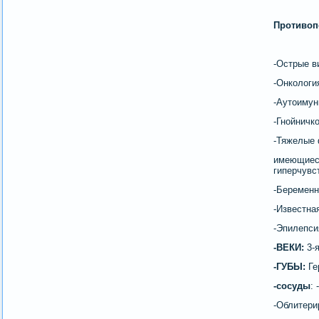
Противоп
-Острые в
-Онкологи
-Аутоимун
-Гнойничко
-Тяжелые 
имеющие
гиперчувс
-Беременн
-Известна
-Эпилепси
-ВЕКИ:
3-я
-ГУБЫ:
Ге
-сосуды
:
-Облитери