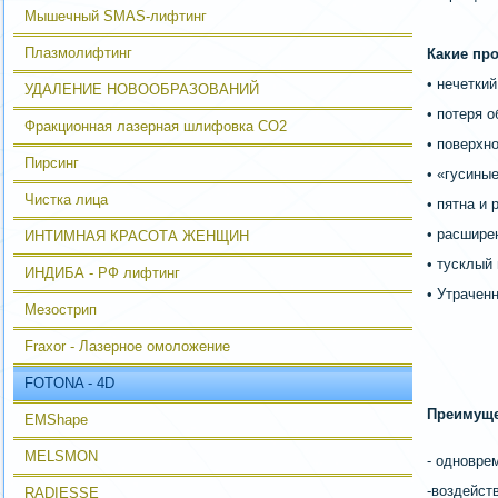
Мышечный SMAS-лифтинг
Плазмолифтинг
Какие пр
• нечетки
УДАЛЕНИЕ НОВООБРАЗОВАНИЙ
• потеря 
Фракционная лазерная шлифовка CO2
• поверхн
Пирсинг
• «гусины
Чистка лица
• пятна и 
• расшире
ИНТИМНАЯ КРАСОТА ЖЕНЩИН
• тусклый
ИНДИБА - РФ лифтинг
• Утрачен
Мезострип
Fraxor - Лазерное омоложение
FOTONA - 4D
Преимуще
EMShape
MELSMON
- одновре
-воздейст
RADIESSE