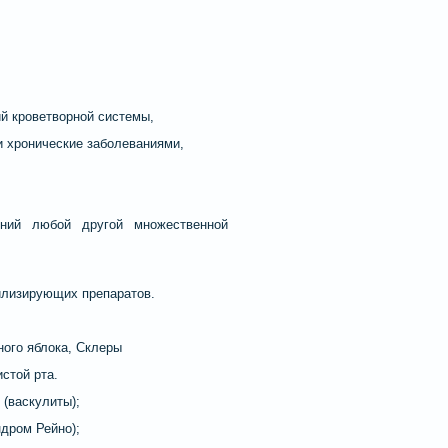
гий кроветворной системы,
и хронические заболеваниями,
ений любой другой множественной
илизирующих препаратов.
ного яблока, Склеры
стой рта.
 (васкулиты);
ндром Рейно);