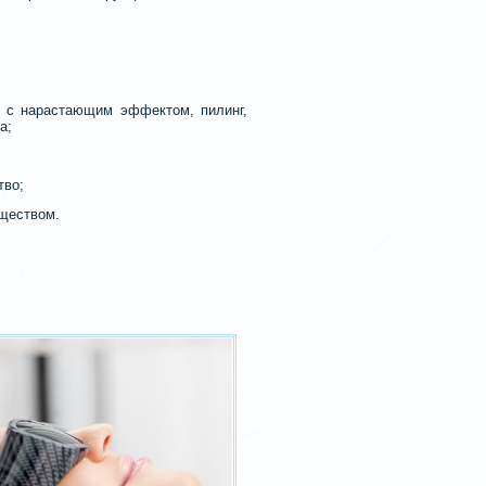
к с нарастающим эффектом, пилинг,
а;
тво;
бществом.