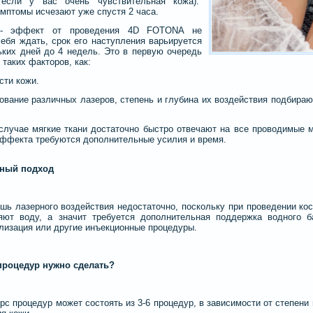
 если у вас очень чувствительная кожа).
мптомы исчезают уже спустя 2 часа.
 - эффект от проведения 4D FOTONA не
себя ждать, срок его наступления варьируется
ьких дней до 4 недель. Это в первую очередь
 таких факторов, как:
сти кожи.
ование различных лазеров, степень и глубина их воздействия подбира
случае мягкие ткани достаточно быстро отвечают на все проводимые 
эффекта требуются дополнительные усилия и время.
ный подход
шь лазерного воздействия недостаточно, поскольку при проведении ко
ряют воду, а значит требуется дополнительная поддержка водного 
лизация или другие инъекционные процедуры.
процедур нужно сделать?
рс процедур может состоять из 3-6 процедур, в зависимости от степен