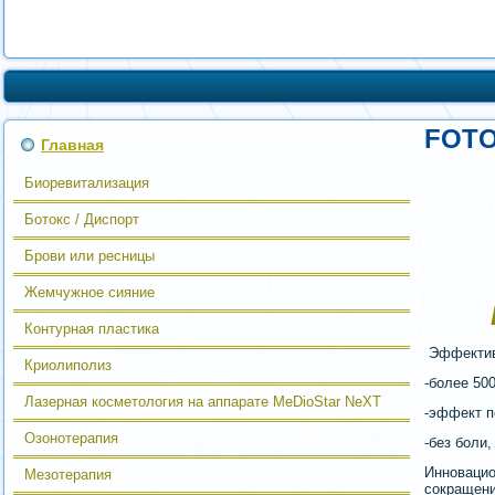
FOTO
Главная
Биоревитализация
Ботокс / Диспорт
Брови или ресницы
Жемчужное сияние
Контурная пластика
Эффектив
Криолиполиз
-более 50
Лазерная косметология на аппарате MeDioStar NeXT
-эффект п
Озонотерапия
-без боли
Инноваци
Мезотерапия
сокращени