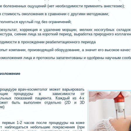
ие болезненных ощущений (нет необходимости применять анестезию);
я стоимость омоложения в сравнении с другими методиками;
полняться круглый год без ограничений;
результат, коррекция и удаление морщин, мелких носогубных складо
екстура, сияние лица за короткий период, выработка природного коллаген
ходимости в прохождении реабилитационного периода
опыт компании, производящей оборудование, а значит его высокое качес
 омоложения лица и протоколы запатентованы и одобрены научным соо
омоложение
процедуре врач-косметолог может варьировать
яющие процедуры в зависимости от
альных показаний пациента.
Каждый из 4-х
может быть выполнен отдельно (2D и 3D
ие)
 первых 1-2 часов после процедуры на коже
ут наблюдаться небольшие покраснения (при