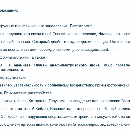
оказания:
ирусные и инфекционные заболевания, Гипертермия,
я и получаемое в связи с ней Специфическое лечение, Наличие патоло
ные заболевания. Сахарный диабет в стадии декомпенсации, Острые ил
вые воспаления или повреждение кожи (в зоне воздействия). ------
формы аллергии, а также
ся в анамнезе
случаи анафилактического шока
, либо проявл
твительности;
ость, Лактация;
я гиперчувствительность к солнечному воздействию; прием фотосенсиб
я, Психические расстройства.
 слизистой век, Катаракта, Глаукома, повреждение или воспаление Глаз
рпес, экзематозный Хейлит, Воспалительные процессы в обл. губ и слизи
 - 3-я крови, в тч нарушения свертываемости крови; 3-я сосудистой стенки
рующие з-я артерий нижних конечностей (атеросклероз, эндартериит, си