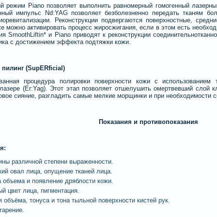
й режим Piano позволяет выполнить равномерный гомогенный лазерный
нный импульс Nd:YAG позволяет безболезненно передать тканям бол
оревитализации. Реконструкции подвергаются поверхностные, средн
же можно активировать процесс жиросжигания, если в этом есть необхо
ия SmoothLiftin* и Piano приводят к реконструкции соединительнотканн
ика с достижением эффекта подтяжки кожи.
 пилинг (Sup
ER
ficial)
ованная процедура полировки поверхности кожи с использованием т
лазере (Er:Yag). Этот этап позволяет отшелушить омертвевший слой кл
овое сияние, разгладить самые мелкие морщинки и при необходимости с
Показания и противопоказания
я:
ны различной степени выраженности.
кий овал лица, опущение тканей лица.
а объема и появление дряблости кожи.
ый цвет лица, пигментация.
 объёма, тонуса и тона тыльной поверхности кистей рук.
тарение.