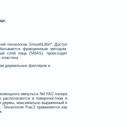
ца:
й технологии SmoothLiftin*. Доступ
абатывается фракционным методом,
ный слой лица (SMAS), происходит
 эластина.
ем дермальных филлеров и
окомощного импульса Nd:YAG лазера
о располагаются в поверхностном и
ии дермы, максимально выраженный в
. Технология Frac3 применяется как
к