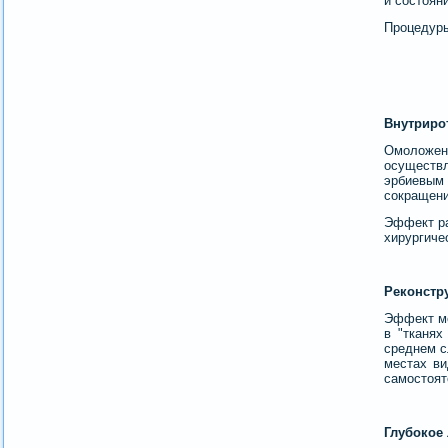
и состоян
Процедуры
Внутриро
Омоложени
осуществ
эрбиевым
сокращени
Эффект ра
хирургиче
Реконстр
Эффект ме
в "тканях
среднем с
местах ви
самостоят
Глубокое