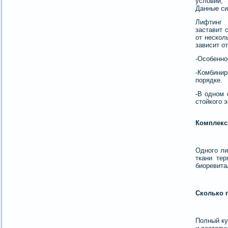
условии,
Данные си
Лифтинг
заставит 
от нескол
зависит от
-Особенно
-Комбинир
порядке.
-В одном 
стойкого 
Комплекс
Одного ли
ткани те
биоревита
Сколько 
Полный ку