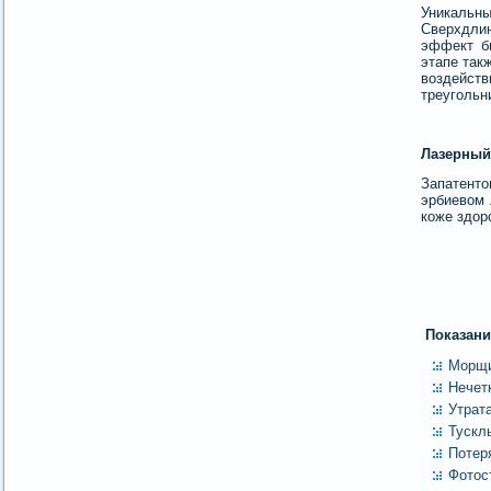
Уникальны
Сверхдли
эффект би
этапе так
воздейств
треугольн
Лазерный
Запатент
эрбиевом 
коже здор
Показани
Морщи
Нечет
Утрат
Тускл
Потеря
Фотос