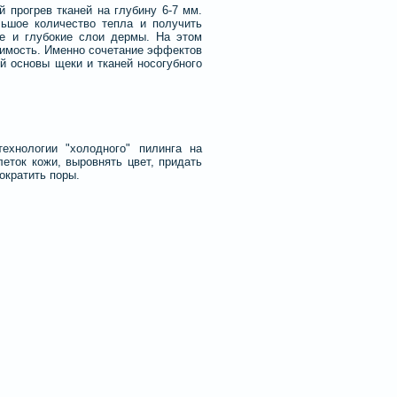
 прогрев тканей на глубину 6-7 мм.
ьшое количество тепла и получить
ие и глубокие слои дермы. На этом
димость. Именно сочетание эффектов
ой основы щеки и тканей носогубного
ехнологии "холодного" пилинга на
еток кожи, выровнять цвет, придать
ократить поры.