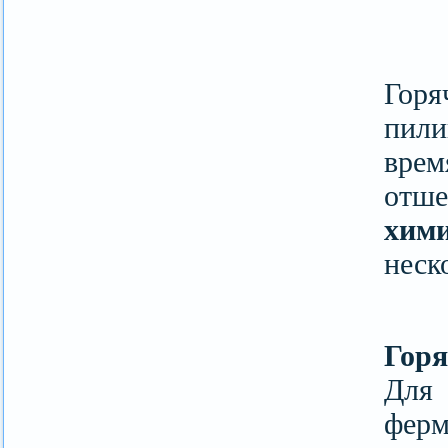
Гор
пили
вре
отше
хими
неск
Гор
Для 
фер