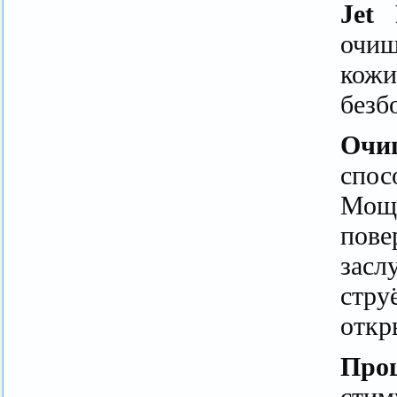
Jet
очи
кожи
безб
Очи
спо
Мощн
пове
засл
стру
откр
Про
сти