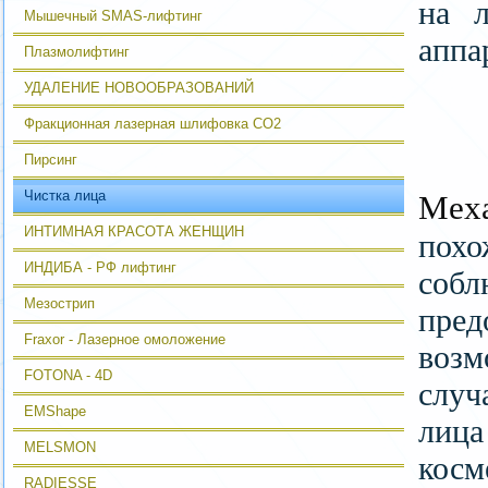
на 
Мышечный SMAS-лифтинг
аппа
Плазмолифтинг
УДАЛЕНИЕ НОВООБРАЗОВАНИЙ
Фракционная лазерная шлифовка CO2
Пирсинг
Чистка лица
Мех
ИНТИМНАЯ КРАСОТА ЖЕНЩИН
похо
ИНДИБА - РФ лифтинг
собл
Мезострип
пред
Fraxor - Лазерное омоложение
воз
FOTONA - 4D
случ
EMShape
лица
MELSMON
косм
RADIESSE