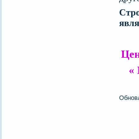
Стро
явля
Цен
«
Обновл