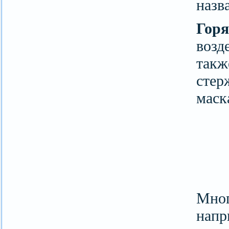
назв
Гор
возд
такж
стер
маск
Мног
нап