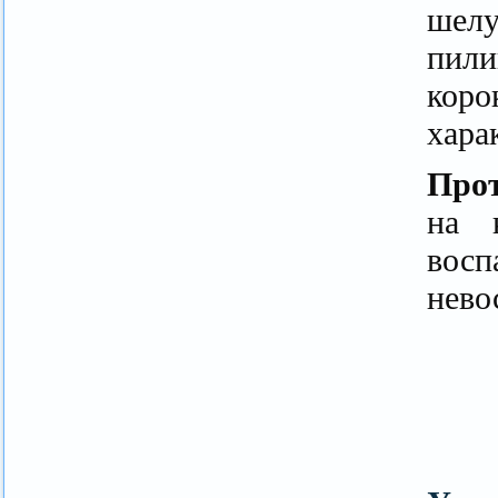
шелу
пили
коро
хара
Про
на к
восп
нево