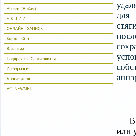
удал
Vbeam ( Вибим)
для
А К Ц И И !
стя
ОНЛАЙН - ЗАПИСЬ
пос
Карта сайта
сохр
Вакансии
успо
Подарочные Сертификаты
собс
Информация
аппа
Благие дела
VOLNEWMER
В
или 