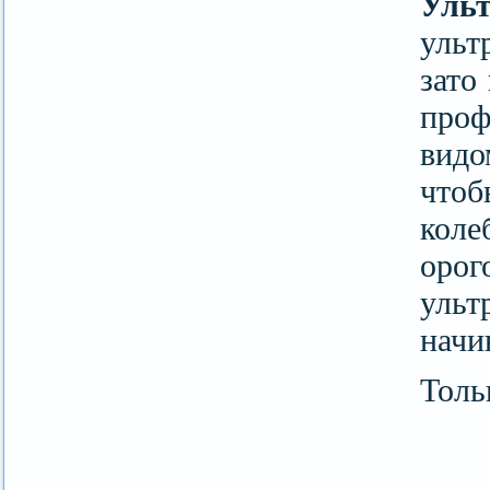
Ульт
ульт
зато
проф
видо
что
кол
орог
ульт
начи
Толь