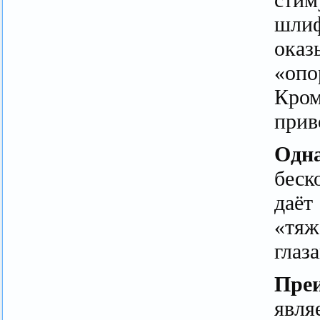
шли
оказ
«опо
Кром
прив
Одн
беск
даёт
«тяж
глаз
Пре
явля