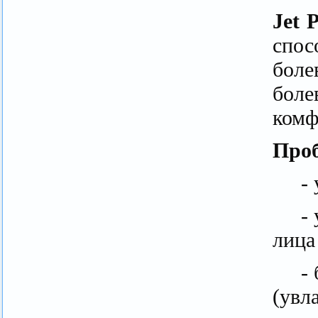
Jet P
спос
боле
боле
комф
Проб
-
-
лица
-
(увл