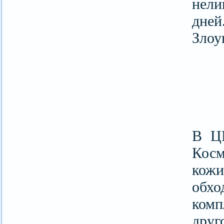
нели
дне
Злоу
В Ц
Косм
кожи
обхо
комп
друг